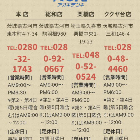
本 店
総和店
栗橋店
ククヤ台店
茨城県古河市
茨城県古河市
埼玉県久喜市
茨城県古河市
東本町4-7-34
駒羽根980
栗橋中央1-
三和146-4
19-23
0280
028
028
TEL:
TEL:
TEL:
048
TEL:
0-92-
0-48-
-32-
0-52-
0667
4460
1743
0524
［営業時間］
［営業時間］
［営業時間］
AM9:00〜
AM9:00〜
AM9:00〜
［営業時間］
PM6:00
PM6:00
PM6:30
AM9:00〜
※第2・第4日
※第2・第4日
※第2・第4日
PM6:00
曜(第5日曜含
曜(第5日曜含
曜(第5日曜含
※第2・第4日
む)はAM9:00
む)はAM9:00
む)はAM9:00
曜(第5日曜含
～12:00
～12:00
～12:00
む)はAM9:00
～12:00
［定休日］
［定休日］
［定休日］
毎週月曜日、
毎週月曜日、
毎週月曜日、
［定休日］