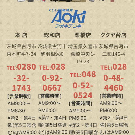
本 店
総和店
栗橋店
ククヤ台店
茨城県古河市
茨城県古河市
埼玉県久喜市
茨城県古河市
東本町4-7-34
駒羽根980
栗橋中央1-
三和146-4
19-23
0280
028
028
TEL:
TEL:
TEL:
048
TEL:
0-92-
0-48-
-32-
0-52-
0667
4460
1743
0524
［営業時間］
［営業時間］
［営業時間］
AM9:00〜
AM9:00〜
AM9:00〜
［営業時間］
PM6:00
PM6:00
PM6:30
AM9:00〜
※第2・第4日
※第2・第4日
※第2・第4日
PM6:00
曜(第5日曜含
曜(第5日曜含
曜(第5日曜含
※第2・第4日
む)はAM9:00
む)はAM9:00
む)はAM9:00
曜(第5日曜含