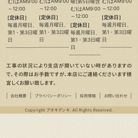
む)はAM9:00
む)はAM9:00
む)はAM9:00
曜(第5日曜含
～12:00
～12:00
～12:00
む)はAM9:00
～12:00
［定休日］
［定休日］
［定休日］
毎週月曜日、
毎週月曜日、
毎週月曜日、
［定休日］
第1・第3日曜
第1・第3日曜
第1・第3日曜
毎週月曜日、
日
日
日
第1・第3日曜
日
工事の状況により支店が開いていない時がありますの
で、その際はお手数ですが、本店にご連絡くださいます様
宜しくお願い致します。
会社概要
プライバシーポリシー
採用情報
お問い合わせ
Copyright アオキデンキ. All Rights Reserved.