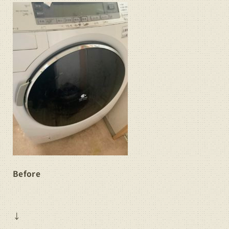
Before
↓