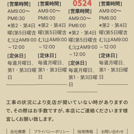
0524
［営業時間］
［営業時間］
［営業時間］
AM9:00〜
AM9:00〜
AM9:00〜
［営業時間］
PM6:00
PM6:00
PM6:30
AM9:00〜
※第2・第4日
※第2・第4日
※第2・第4日
PM6:00
曜(第5日曜含
曜(第5日曜含
曜(第5日曜含
※第2・第4日
む)はAM9:00
む)はAM9:00
む)はAM9:00
曜(第5日曜含
～12:00
～12:00
～12:00
む)はAM9:00
～12:00
［定休日］
［定休日］
［定休日］
毎週月曜日、
毎週月曜日、
毎週月曜日、
［定休日］
第1・第3日曜
第1・第3日曜
第1・第3日曜
毎週月曜日、
日
日
日
第1・第3日曜
日
工事の状況により支店が開いていない時がありますの
で、その際はお手数ですが、本店にご連絡くださいます様
宜しくお願い致します。
会社概要
プライバシーポリシー
採用情報
お問い合わせ