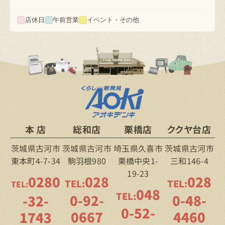
店休日
午前営業
イベント・その他
本 店
総和店
栗橋店
ククヤ台店
茨城県古河市
茨城県古河市
埼玉県久喜市
茨城県古河市
東本町4-7-34
駒羽根980
栗橋中央1-
三和146-4
19-23
0280
028
028
TEL:
TEL:
TEL:
048
TEL:
0-92-
0-48-
-32-
0-52-
0667
4460
1743